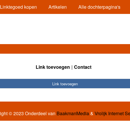
Linktegoed kopen
Artikelen
Alle dochterpagina's
Link toevoegen
Contact
Link toevoegen
ight © 2023 Onderdeel van
BaakmanMedia
&
Vrolijk Internet S